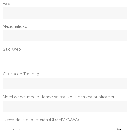
- Edición 2022
País
- - Ganadores 2022
Nacionalidad
- - Declaración 2022
- Edición 2023
Sitio Web
- - Jurado 2023
- - Ganadores 2023
Cuenta de Twitter @
- - Galería 2023
- Edición 2024
Nombre del medio donde se realizó la primera publicación
- - Ganadores 2024
Fecha de la publicación (DD/MM/AAAA)
- - Galería 2024