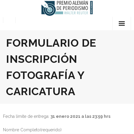
Skip
to
content
Quiénes somos
FORMULARIO DE
- Preguntas Frecuentes
INSCRIPCIÓN
- Premios
FOTOGRAFÍA Y
- El Jurado
CARICATURA
- Sobre Walter Reuter
- Términos y Condiciones
Fecha límite de entrega:
31 enero 2021 a las 23:59 hrs
- Contáctanos
Nombre Completo(requerido)
Bases del Concurso