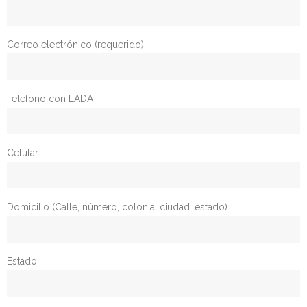
Formularios de inscripción
Correo electrónico (requerido)
Edición 2025
Ediciones anteriores
Teléfono con LADA
- Edición 2020
Celular
- - Ganadores 2020
- Edición 2021
Domicilio (Calle, número, colonia, ciudad, estado)
- - Jurado 2021
- - Ganadores 2021
Estado
- - Galería 2021