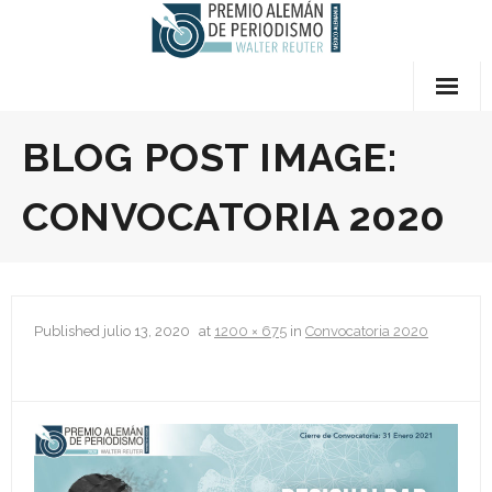
Skip
to
content
Quiénes somos
BLOG POST IMAGE:
- Preguntas Frecuentes
CONVOCATORIA 2020
- Premios
- El Jurado
Published
julio 13, 2020
at
1200 × 675
in
Convocatoria 2020
- Sobre Walter Reuter
- Términos y Condiciones
- Contáctanos
Bases del Concurso