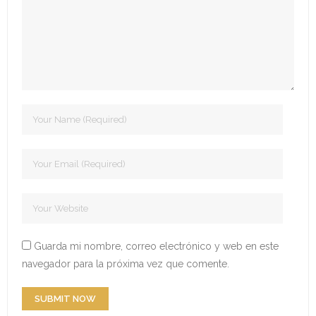
- Edición 2022
- - Ganadores 2022
- - Declaración 2022
- Edición 2023
- - Jurado 2023
- - Ganadores 2023
- - Galería 2023
- Edición 2024
Guarda mi nombre, correo electrónico y web en este
navegador para la próxima vez que comente.
- - Ganadores 2024
- - Galería 2024