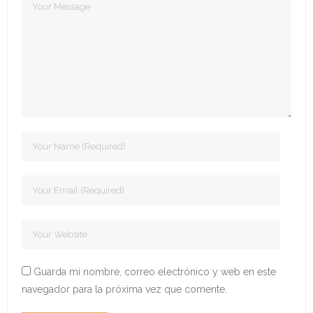
- Edición 2022
- - Ganadores 2022
- - Declaración 2022
- Edición 2023
- - Jurado 2023
- - Ganadores 2023
- - Galería 2023
- Edición 2024
- - Ganadores 2024
Guarda mi nombre, correo electrónico y web en este
navegador para la próxima vez que comente.
- - Galería 2024