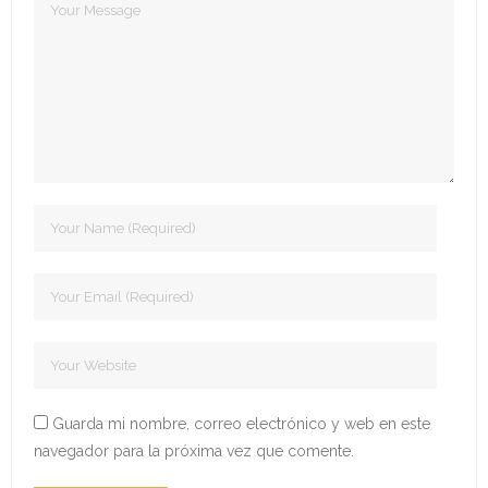
- Edición 2022
- - Ganadores 2022
- - Declaración 2022
- Edición 2023
- - Jurado 2023
- - Ganadores 2023
- - Galería 2023
- Edición 2024
- - Ganadores 2024
Guarda mi nombre, correo electrónico y web en este
navegador para la próxima vez que comente.
- - Galería 2024