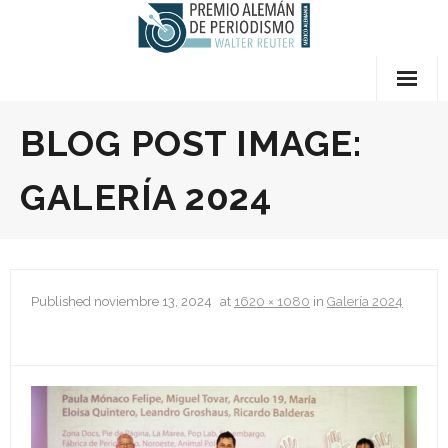
Skip
to
content
Quiénes somos
BLOG POST IMAGE:
- Preguntas Frecuentes
GALERÍA 2024
- Premios
- El Jurado
Published
noviembre 13, 2024
at
1620 × 1080
in
Galería 2024
- Sobre Walter Reuter
- Términos y Condiciones
- Contáctanos
Bases del Concurso