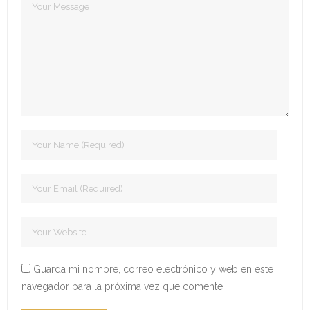
- Edición 2022
- - Ganadores 2022
- - Declaración 2022
- Edición 2023
- - Jurado 2023
- - Ganadores 2023
- - Galería 2023
- Edición 2024
- - Ganadores 2024
Guarda mi nombre, correo electrónico y web en este
navegador para la próxima vez que comente.
- - Galería 2024