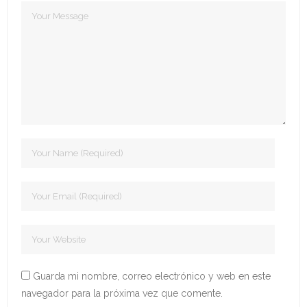
- Edición 2022
- - Ganadores 2022
- - Declaración 2022
- Edición 2023
- - Jurado 2023
- - Ganadores 2023
- - Galería 2023
- Edición 2024
- - Ganadores 2024
Guarda mi nombre, correo electrónico y web en este
- - Galería 2024
navegador para la próxima vez que comente.