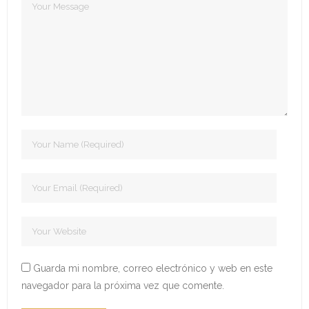
- Edición 2022
- - Ganadores 2022
- - Declaración 2022
- Edición 2023
- - Jurado 2023
- - Ganadores 2023
- - Galería 2023
- Edición 2024
- - Ganadores 2024
Guarda mi nombre, correo electrónico y web en este
navegador para la próxima vez que comente.
- - Galería 2024