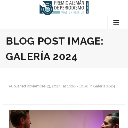
Skip
to
content
Quiénes somos
BLOG POST IMAGE:
- Preguntas Frecuentes
GALERÍA 2024
- Premios
- El Jurado
Published
noviembre 13, 2024
at
1620 × 1080
in
Galería 2024
- Sobre Walter Reuter
- Términos y Condiciones
- Contáctanos
Bases del Concurso