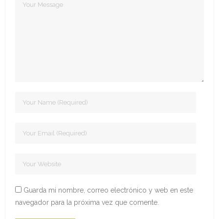
- Edición 2022
- - Ganadores 2022
- - Declaración 2022
- Edición 2023
- - Jurado 2023
- - Ganadores 2023
- - Galería 2023
- Edición 2024
- - Ganadores 2024
Guarda mi nombre, correo electrónico y web en este
navegador para la próxima vez que comente.
- - Galería 2024