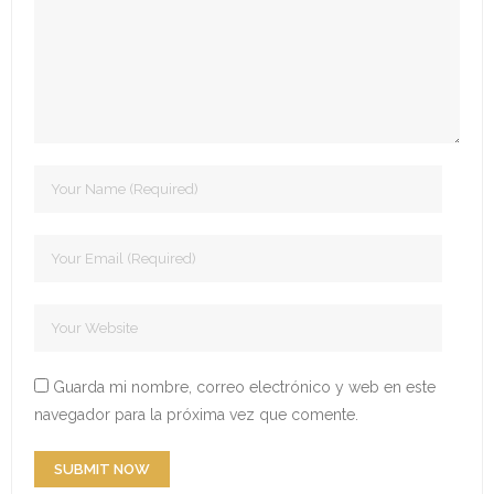
- Edición 2022
- - Ganadores 2022
- - Declaración 2022
- Edición 2023
- - Jurado 2023
- - Ganadores 2023
- - Galería 2023
- Edición 2024
Guarda mi nombre, correo electrónico y web en este
navegador para la próxima vez que comente.
- - Ganadores 2024
- - Galería 2024