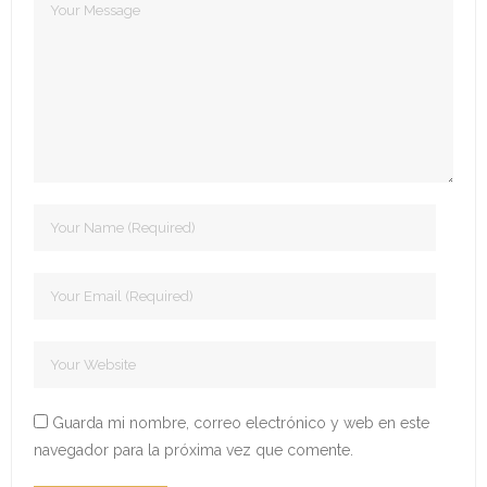
- Edición 2022
- - Ganadores 2022
- - Declaración 2022
- Edición 2023
- - Jurado 2023
- - Ganadores 2023
- - Galería 2023
- Edición 2024
- - Ganadores 2024
Guarda mi nombre, correo electrónico y web en este
navegador para la próxima vez que comente.
- - Galería 2024