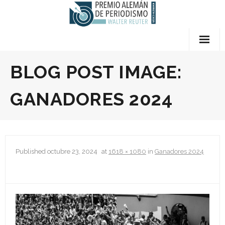
Skip
to
content
Quiénes somos
BLOG POST IMAGE:
- Preguntas Frecuentes
GANADORES 2024
- Premios
- El Jurado
Published
octubre 23, 2024
at
1618 × 1080
in
Ganadores 2024
- Sobre Walter Reuter
- Términos y Condiciones
- Contáctanos
Bases del Concurso