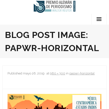
Skip
to
content
Quiénes somos
BLOG POST IMAGE:
- Preguntas Frecuentes
PAPWR-HORIZONTAL
- Premios
- El Jurado
Published
mayo 26, 2019
at
980 × 300
in
papwr-horizontal
- Sobre Walter Reuter
- Términos y Condiciones
- Contáctanos
Bases del Concurso