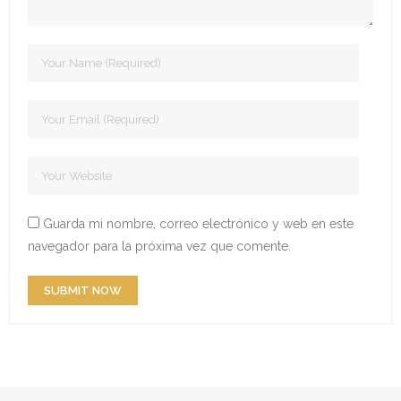
- Edición 2022
- - Ganadores 2022
- - Declaración 2022
- Edición 2023
- - Jurado 2023
- - Ganadores 2023
Guarda mi nombre, correo electrónico y web en este
navegador para la próxima vez que comente.
- - Galería 2023
- Edición 2024
- - Ganadores 2024
- - Galería 2024